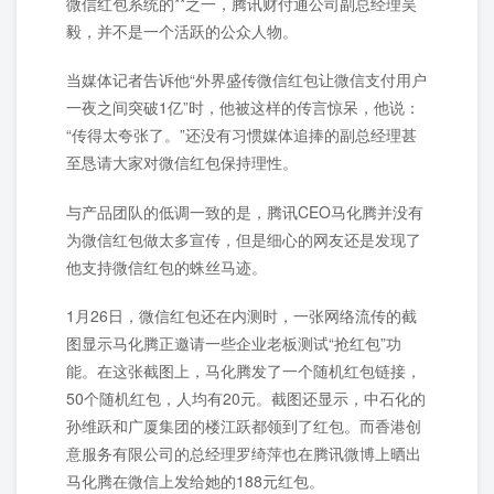
微信红包系统的**之一，腾讯财付通公司副总经理吴
毅，并不是一个活跃的公众人物。
当媒体记者告诉他“外界盛传微信红包让微信支付用户
一夜之间突破1亿”时，他被这样的传言惊呆，他说：
“传得太夸张了。”还没有习惯媒体追捧的副总经理甚
至恳请大家对微信红包保持理性。
与产品团队的低调一致的是，腾讯CEO马化腾并没有
为微信红包做太多宣传，但是细心的网友还是发现了
他支持微信红包的蛛丝马迹。
1月26日，微信红包还在内测时，一张网络流传的截
图显示马化腾正邀请一些企业老板测试“抢红包”功
能。在这张截图上，马化腾发了一个随机红包链接，
50个随机红包，人均有20元。截图还显示，中石化的
孙维跃和广厦集团的楼江跃都领到了红包。而香港创
意服务有限公司的总经理罗绮萍也在腾讯微博上晒出
马化腾在微信上发给她的188元红包。