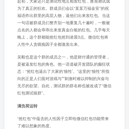
起初，大家还只是测试性地互相发红包，逐渐测试成
为了真正的狂欢。群成员们会以“某某万福金安”的祝
福语炸出群里的高层人物，逼他们出来发红包。当这
一句话被群成员们整齐划一地重复几十遍时，一般被
点名的人都会乖乖出来发真金白银的红包。几乎每天
晚上，这个群都能抢红包抢到凌晨3点。微信红包将
人性中人贪嗔痴因子全都激发出来。
吴毅也是这个群的成员之一，他是财付通的管理者，
是被逼发红包的角色。他一语道破开发团队的癫狂状
态：“抢红包逼出了大家的‘狼性’。”这里的“狼性”所指
向的正是人们面对游戏与**刺激时难以抑制的兴奋与
无尽的欲望。自此，测试群的群名称也被改成了“微信
红包测试狼群”。
满负荷运转
“抢红包”中蕴含的人性因子立即给微信红包功能带来
了难以想象的热度。