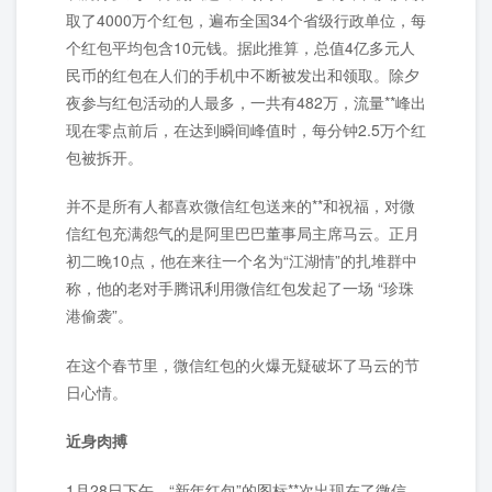
取了4000万个红包，遍布全国34个省级行政单位，每
个红包平均包含10元钱。据此推算，总值4亿多元人
民币的红包在人们的手机中不断被发出和领取。除夕
夜参与红包活动的人最多，一共有482万，流量**峰出
现在零点前后，在达到瞬间峰值时，每分钟2.5万个红
包被拆开。
并不是所有人都喜欢微信红包送来的**和祝福，对微
信红包充满怨气的是阿里巴巴董事局主席马云。正月
初二晚10点，他在来往一个名为“江湖情”的扎堆群中
称，他的老对手腾讯利用微信红包发起了一场 “珍珠
港偷袭”。
在这个春节里，微信红包的火爆无疑破坏了马云的节
日心情。
近身肉搏
1月28日下午，“新年红包”的图标**次出现在了微信