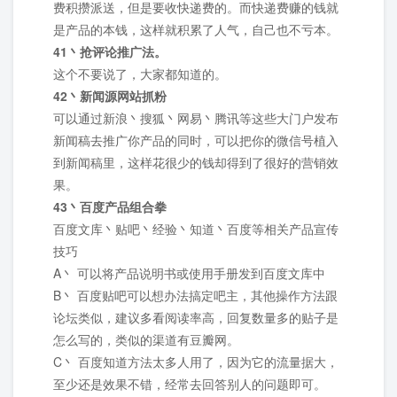
费积攒派送，但是要收快递费的。而快递费赚的钱就
是产品的本钱，这样就积累了人气，自己也不亏本。
41丶抢评论推广法。
这个不要说了，大家都知道的。
42丶新闻源网站抓粉
可以通过新浪丶搜狐丶网易丶腾讯等这些大门户发布
新闻稿去推广你产品的同时，可以把你的微信号植入
到新闻稿里，这样花很少的钱却得到了很好的营销效
果。
43丶百度产品组合拳
百度文库丶贴吧丶经验丶知道丶百度等相关产品宣传
技巧
A丶 可以将产品说明书或使用手册发到百度文库中
B丶 百度贴吧可以想办法搞定吧主，其他操作方法跟
论坛类似，建议多看阅读率高，回复数量多的贴子是
怎么写的，类似的渠道有豆瓣网。
C丶 百度知道方法太多人用了，因为它的流量据大，
至少还是效果不错，经常去回答别人的问题即可。