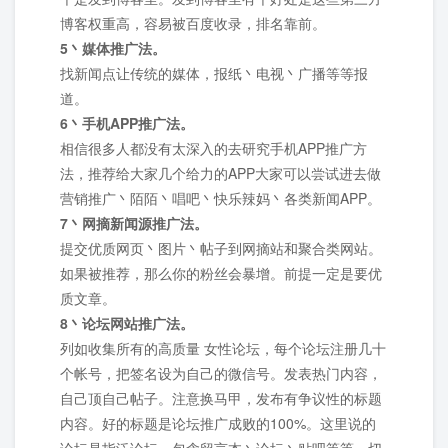
博客权重高，容易被百度收录，排名靠前。
5丶媒体推广法。
找新闻点让传统的媒体，报纸丶电视丶广播等等报
道。
6丶手机APP推广法。
相信很多人都没有太深入的去研究手机APP推广方
法，推荐给大家几个给力的APP大家可以尝试进去做
营销推广丶陌陌丶唱吧丶快乐辣妈丶各类新闻APP。
7丶网摘新闻源推广法。
提交优质网页丶图片丶帖子到网摘站和聚合类网站。
如果被推荐，那么你的粉丝会暴增。前提一定是要优
质文章。
8丶论坛网站推广法。
列如收集所有的高质量 女性论坛，每个论坛注册几十
个帐号，把签名设为自己的微信号。发表热门内容，
自己顶自己帖子。注意换马甲，发布有争议性的标题
内容。好的标题是论坛推广成败的100%。这里说的
论坛是指泛论坛，包含留言本丶论坛丶贴吧等等一切