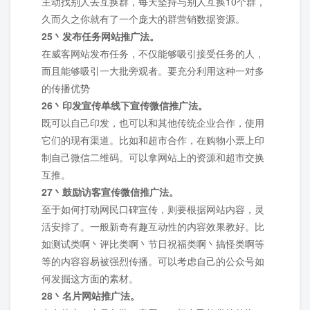
主动找别人去互换群，每天坚持与别人互换10个群，
久而久之你就有了一个庞大的群营销数据资源。
25丶发布任务网站推广法。
在威客网站发布任务，不仅能够吸引接受任务的人，
而且能够吸引一大批旁观者。要充分利用这种一对多
的传播优势
26丶印发宣传单线下宣传微信推广法。
既可以自己印发，也可以和其他传统企业合作，使用
它们的现有渠道。比如和超市合作，在购物小票上印
制自己微信二维码。可以拿网站上的资源和超市交换
互推。
27丶鼓励访客宣传微信推广法。
至于如何打动网民口碑宣传，则要根据网站内容，灵
活安排了。一般新奇有趣互动性的内容效果教好。比
如测试类啊丶评比类啊丶节日祝福类啊丶搞怪类啊等
等的内容容易被强烈传播。可以考虑自己的公众号如
何发掘这方面的素材。
28丶名片网站推广法。