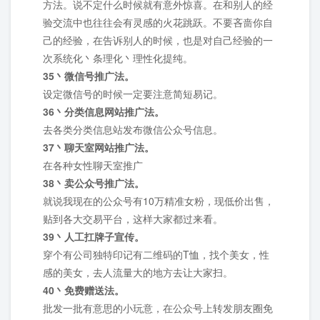
方法。说不定什么时候就有意外惊喜。在和别人的经
验交流中也往往会有灵感的火花跳跃。不要吝啬你自
己的经验，在告诉别人的时候，也是对自己经验的一
次系统化丶条理化丶理性化提纯。
35丶微信号推广法。
设定微信号的时候一定要注意简短易记。
36丶分类信息网站推广法。
去各类分类信息站发布微信公众号信息。
37丶聊天室网站推广法。
在各种女性聊天室推广
38丶卖公众号推广法。
就说我现在的公众号有10万精准女粉，现低价出售，
贴到各大交易平台，这样大家都过来看。
39丶人工扛牌子宣传。
穿个有公司独特印记有二维码的T恤，找个美女，性
感的美女，去人流量大的地方去让大家扫。
40丶免费赠送法。
批发一批有意思的小玩意，在公众号上转发朋友圈免