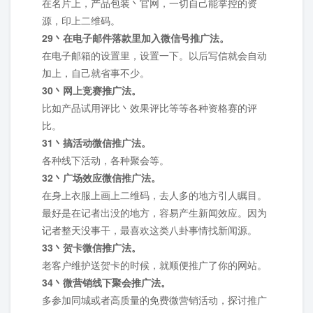
在名片上，产品包装丶官网，一切自己能掌控的资
源，印上二维码。
29丶在电子邮件落款里加入微信号推广法。
在电子邮箱的设置里，设置一下。以后写信就会自动
加上，自己就省事不少。
30丶网上竞赛推广法。
比如产品试用评比丶效果评比等等各种资格赛的评
比。
31丶搞活动微信推广法。
各种线下活动，各种聚会等。
32丶广场效应微信推广法。
在身上衣服上画上二维码，去人多的地方引人瞩目。
最好是在记者出没的地方，容易产生新闻效应。因为
记者整天没事干，最喜欢这类八卦事情找新闻源。
33丶贺卡微信推广法。
老客户维护送贺卡的时候，就顺便推广了你的网站。
34丶微营销线下聚会推广法。
多参加同城或者高质量的免费微营销活动，探讨推广