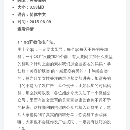
大小：
3.53MB
语言：
简体中文
时间：
2015-06-09
查看详情
1丶qq群微信推广法。
用十个qq，一定要太阳号，每个qq每天不停的去加
群，一个QQ**只能加20个群，有人要问了加什么类型
的群呢？针对上面的素材我们加全国各地的妈妈丶孕
妇群丶美容护肤类 的丶减肥瘦身类的丶丰胸美白类
的，总之只要女性关注的群你都要加进去，加进去的
目的不是为了发广告，举个例子，比如我加的时妈妈
群，那么我可以发，各位姐妹今天关注了一个微信公
众号，里面有篇文章写的是宝宝健康饮食你不得不学
的秘密。这样顺利的把你的公众号植入到群里了，然
后大家也得到了真实的内容分享，你说群主会踢你
嘛，大家也不会嫌你发广告扰民，一定要有技巧的投
广告。