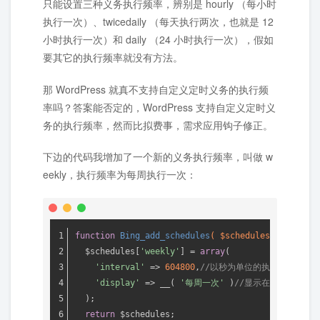
只能设置三种义务执行频率，辨别是 hourly （每小时
执行一次）、twicedaily （每天执行两次，也就是 12
小时执行一次）和 daily （24 小时执行一次），假如
要其它的执行频率就没有方法。
那 WordPress 就真不支持自定义定时义务的执行频
率吗？答案能否定的，WordPress 支持自定义定时义
务的执行频率，然而比拟费事，需求应用钩子修正。
下边的代码我增加了一个新的义务执行频率，叫做 w
eekly，执行频率为每周执行一次：
function
Bing_add_schedules
( $schedules )
{
  $schedules[
'weekly'
] = 
array
(
'interval'
 => 
604800
,
//以秒为单位的执行频率
'display'
 => __( 
'每周一次'
 )
//显示在前端的名字
  );
return
 $schedules;