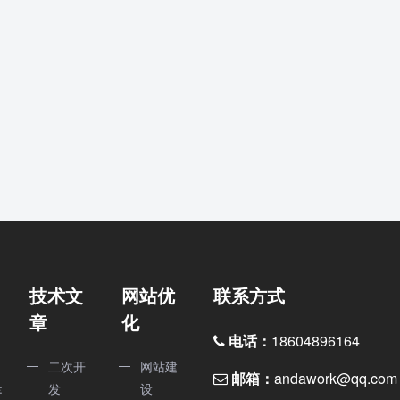
技术文
网站优
联系方式
章
化
电话：
18604896164
二次开
网站建
邮箱：
andawork@qq.com
是
发
设