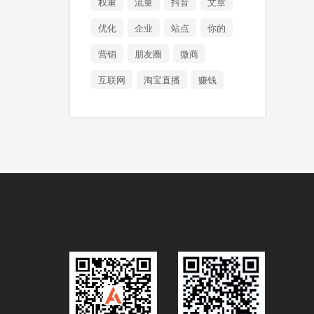
权重
流量
抖音
文章
优化
企业
站点
你的
营销
朋友圈
微商
互联网
淘宝直播
赚钱