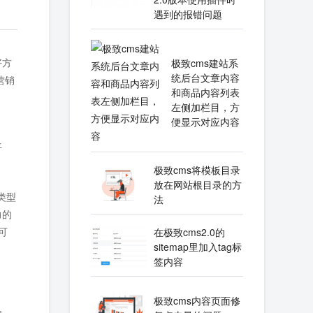
遇到的报错问题
好方
极致cms建站系
统后台文章内容
营销
和商品内容列表
左侧加栏目，方
便显示对应内容
。
平
极致cms将模板目录
放在网站根目录的方
类型
法
力的
可
在极致cms2.0的
sitemap里加入tag标
签内容
极致cms内容页面修