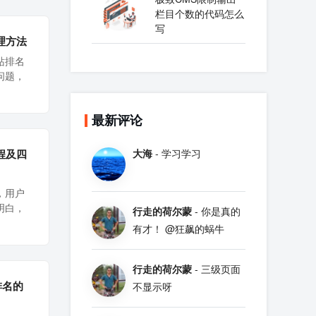
栏目个数的代码怎么
写
理方法
站排名
问题，
最新评论
程及四
大海
- 学习学习
，用户
明白，
行走的荷尔蒙
- 你是真的
有才！ @狂飙的蜗牛
行走的荷尔蒙
- 三级页面
排名的
不显示呀