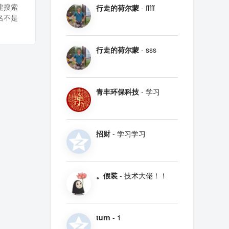
建搜索
行走的荷尔蒙
- fffff
名不是
行走的荷尔蒙
- sss
青丰环保科技
- 学习
招财
- 学习学习
。假装
- 技术大佬！！
turn
- 1